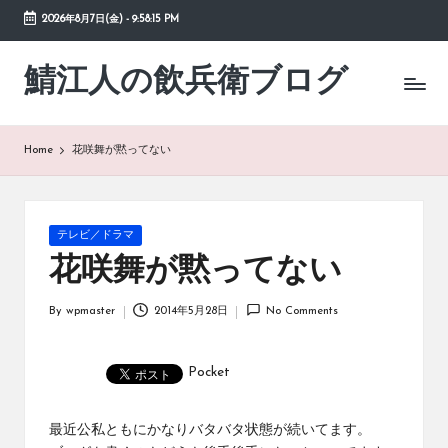
2026年8月7日(金)
-
9:58:15 PM
Skip
to
鯖江人の飲兵衛ブログ
日々
content
の
徒
然
Home
花咲舞が黙ってない
草
Posted
テレビ／ドラマ
in
花咲舞が黙ってない
By
wpmaster
2014年5月28日
No Comments
Posted
by
Pocket
最近公私ともにかなりバタバタ状態が続いてます。