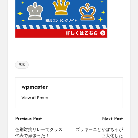
Tags:
東京
wpmaster
View All Posts
Post
Previous Post
Next Post
navigation
色別対抗リレーでクラス
ズッキーニとかぼちゃが
代表で頑張った！
巨大化した