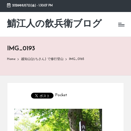
2026年8月7日(金)
-
1:30:07 PM
Skip
to
鯖江人の飲兵衛ブログ
日々
content
の
徒
然
IMG_0193
草
Home
越知山(おちさん) で修行登山
IMG_0193
Pocket