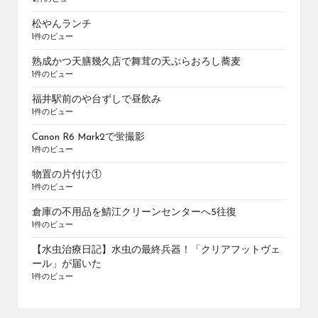
松やんランチ
1件のビュー
熟成かつ天膳幾久店で舞茸の天ぷらおろし蕎麦
1件のビュー
福井駅前のや台ずしで昼飲み
1件のビュー
Canon R6 Mark2で蛍撮影
1件のビュー
物置の片付け①
1件のビュー
倉庫の不用品を鯖江クリーンセンターへ5往復
1件のビュー
【水虫治療日記】水虫の最終兵器！「クリアフットヴェ
ール」が届いた
1件のビュー