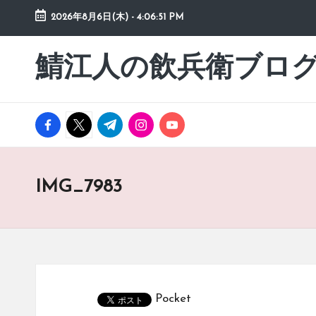
2026年8月6日(木)
-
4:06:52 PM
Skip
to
鯖江人の飲兵衛ブロ
日々
content
の
徒
然
facebook.com
twitter.com
t.me
instagram.com
youtube.com
草
IMG_7983
Pocket