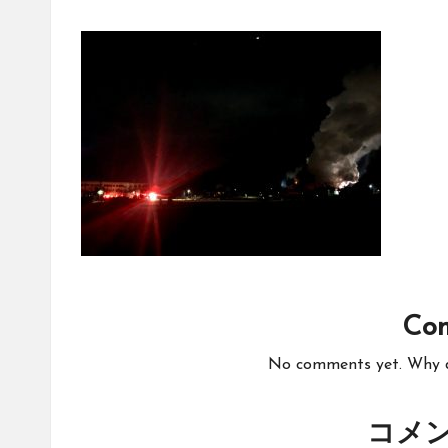
Co
No comments yet. Why do
コメ