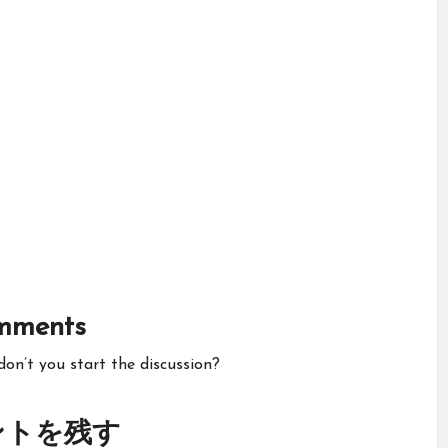
mments
n’t you start the discussion?
ントを残す