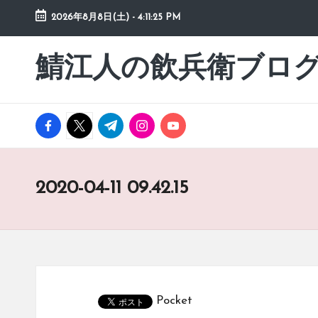
2026年8月8日(土)
-
4:11:25 PM
Skip
to
鯖江人の飲兵衛ブロ
日々
content
の
徒
然
facebook.com
twitter.com
t.me
instagram.com
youtube.com
草
2020-04-11 09.42.15
Pocket