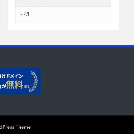
« 7月
rdPress Theme