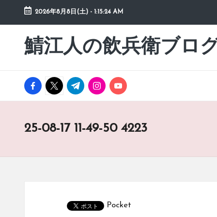
2026年8月8日(土)
-
1:15:24 AM
Skip
to
鯖江人の飲兵衛ブロ
日々
content
の
徒
然
facebook.com
twitter.com
t.me
instagram.com
youtube.com
草
25-08-17 11-49-50 4223
Pocket