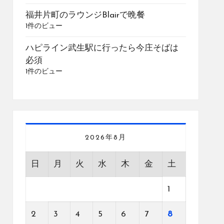
福井片町のラウンジBlairで晩餐
1件のビュー
ハピライン武生駅に行ったら今庄そばは
必須
1件のビュー
2026年8月
日
月
火
水
木
金
土
1
2
3
4
5
6
7
8