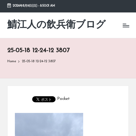
2026年8月9日(日)
-
8:50:01 AM
Skip
to
鯖江人の飲兵衛ブログ
日々
content
の
徒
然
25-05-18 12-24-12 3807
草
Home
25-05-18 12-24-12 3807
Pocket