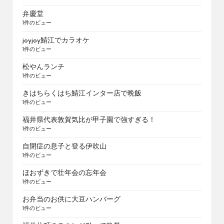
弁慶堂
1件のビュー
joyjoy鯖江でカラオケ
1件のビュー
松やんランチ
1件のビュー
きはちらくはち鯖江インター店で晩飯
1件のビュー
福井県代表敦賀気比が甲子園で強すぎる！
1件のビュー
自閉症の息子と登る伊吹山
1件のビュー
ほおずきで壮年会の忘年会
1件のビュー
お弁当のお供に大豆ハンバーグ
1件のビュー