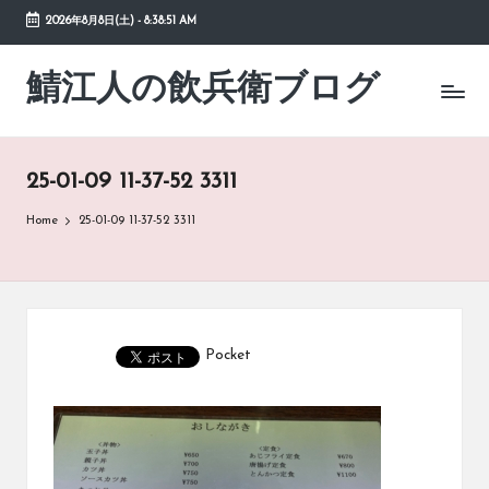
2026年8月8日(土)
-
8:38:52 AM
Skip
to
鯖江人の飲兵衛ブログ
日々
content
の
徒
然
25-01-09 11-37-52 3311
草
Home
25-01-09 11-37-52 3311
Pocket