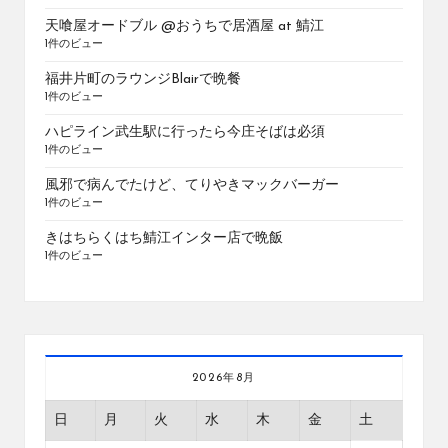
天喰屋オードブル @おうちで居酒屋 at 鯖江
1件のビュー
福井片町のラウンジBlairで晩餐
1件のビュー
ハピライン武生駅に行ったら今庄そばは必須
1件のビュー
風邪で病んでたけど、てりやきマックバーガー
1件のビュー
きはちらくはち鯖江インター店で晩飯
1件のビュー
2026年8月
日
月
火
水
木
金
土