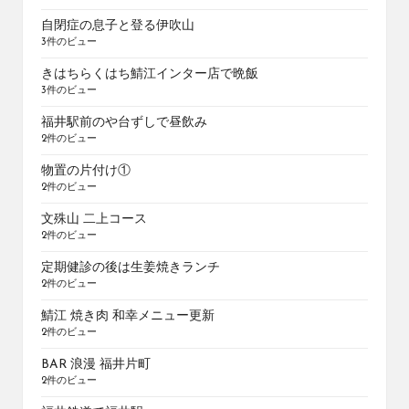
自閉症の息子と登る伊吹山
3件のビュー
きはちらくはち鯖江インター店で晩飯
3件のビュー
福井駅前のや台ずしで昼飲み
2件のビュー
物置の片付け①
2件のビュー
文殊山 二上コース
2件のビュー
定期健診の後は生姜焼きランチ
2件のビュー
鯖江 焼き肉 和幸メニュー更新
2件のビュー
BAR 浪漫 福井片町
2件のビュー