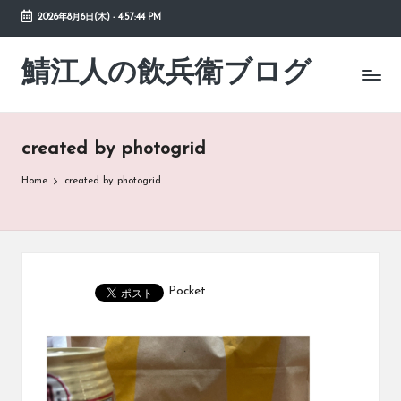
2026年8月6日(木)
-
4:57:44 PM
Skip
to
鯖江人の飲兵衛ブログ
日々
content
の
徒
然
created by photogrid
草
Home
created by photogrid
Pocket