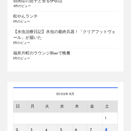
自閉症の息子と登る伊吹山
4件のビュー
松やんランチ
1件のビュー
【水虫治療日記】水虫の最終兵器！「クリアフットヴェ
ール」が届いた
1件のビュー
福井片町のラウンジBlairで晩餐
1件のビュー
2026年8月
日
月
火
水
木
金
土
1
2
3
4
5
6
7
8