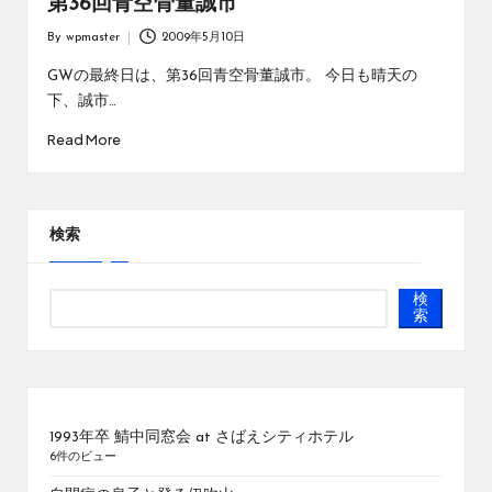
第36回青空骨董誠市
By
wpmaster
2009年5月10日
Posted
by
GWの最終日は、第36回青空骨董誠市。 今日も晴天の
下、誠市…
Read More
検索
検
索
1993年卒 鯖中同窓会 at さばえシティホテル
6件のビュー