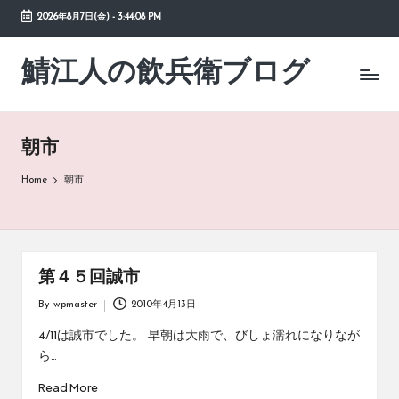
2026年8月7日(金)
-
3:44:08 PM
Skip
to
鯖江人の飲兵衛ブログ
日々
content
の
徒
然
朝市
草
Home
朝市
第４５回誠市
By
wpmaster
2010年4月13日
Posted
by
4/11は誠市でした。 早朝は大雨で、びしょ濡れになりなが
ら…
Read More