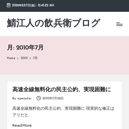
2026年8月7日(金)
-
12:45:23 AM
Skip
to
鯖江人の飲兵衛ブログ
日々
content
の
徒
然
月:
2010年7月
草
Home
2010
7月
高速全線無料化の民主公約、実現困難に
By
wpmaster
2010年7月29日
Posted
by
高速全線無料化の民主公約、実現困難に 現実的な修正は
アリだと…
Read More