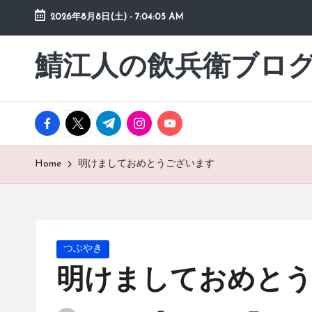
2026年8月8日(土)
-
7:04:05 AM
Skip
to
鯖江人の飲兵衛ブロ
日々
content
の
徒
然
facebook.com
twitter.com
t.me
instagram.com
youtube.com
草
Home
明けましておめとうございます
Posted
つぶやき
in
明けましておめと