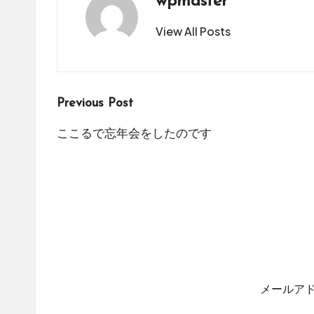
wpmaster
View All Posts
Post
Previous Post
navigation
ここるで忘年会をしたのです
メールア