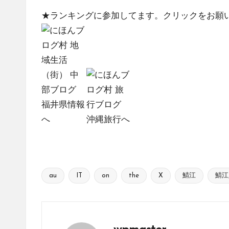
★ランキングに参加してます。クリックをお願
au
IT
on
the
X
鯖江
鯖江
Tags: