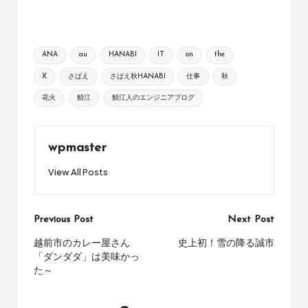
Tags:
ANA
au
HANABI
IT
on
the
X
さばえ
さばえ秋HANABI
仕事
秋
花火
鯖江
鯖江人のエンジニアブログ
wpmaster
View All Posts
Post
Previous Post
Next Post
navigation
越前市のカレー屋さん
史上初！雪の降る誠市
「ダンダダ」は美味かっ
た～