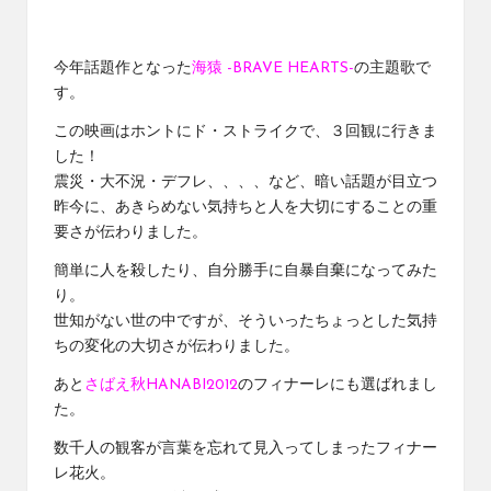
今年話題作となった
海猿 -BRAVE HEARTS-
の主題歌で
す。
この映画はホントにド・ストライクで、３回観に行きま
した！
震災・大不況・デフレ、、、、など、暗い話題が目立つ
昨今に、あきらめない気持ちと人を大切にすることの重
要さが伝わりました。
簡単に人を殺したり、自分勝手に自暴自棄になってみた
り。
世知がない世の中ですが、そういったちょっとした気持
ちの変化の大切さが伝わりました。
あと
さばえ秋HANABI2012
のフィナーレにも選ばれまし
た。
数千人の観客が言葉を忘れて見入ってしまったフィナー
レ花火。