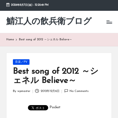
2026年8月7日(金)
-
12:28:50 PM
Skip
to
鯖江人の飲兵衛ブログ
日々
content
の
徒
然
Home
Best song of 2012 ～シェネル Believe～
草
Posted
音楽／PV
in
Best song of 2012 ～シ
ェネル Believe～
By
wpmaster
2012年12月6日
No Comments
Posted
by
Pocket