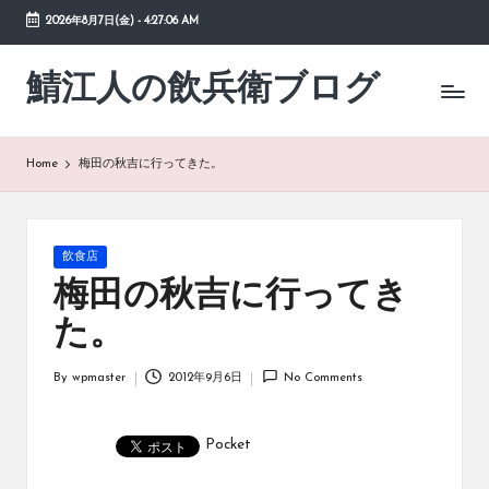
2026年8月7日(金)
-
4:27:06 AM
Skip
to
鯖江人の飲兵衛ブログ
日々
content
の
徒
然
Home
梅田の秋吉に行ってきた。
草
Posted
飲食店
in
梅田の秋吉に行ってき
た。
By
wpmaster
2012年9月6日
No Comments
Posted
by
Pocket