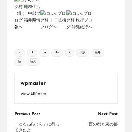
Tags:
au
IT
on
the
X
大阪
福井
秋
秋吉
wpmaster
View All Posts
Post
Previous Post
Next Post
navigation
「ゆるcafeじら」に行っ
西の都と東の都
てきたよ