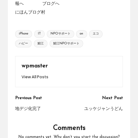
にほんブログ村
Tags:
iPhone
IT
NPOサポート
on
エコ
ハピー
鯖江
鯖江NPOサポート
wpmaster
View All Posts
Post
Previous Post
Next Post
navigation
地デジ化完了
ユッケジャンうどん
Comments
No comments yet. Why don’t you start the discussion?