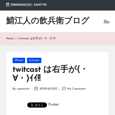
2026年8月6日(木)
-
8:59:28 PM
Skip
to
鯖江人の飲兵衛ブログ
日々
content
の
徒
然
Home
twitcast は右手が(・∀・)ｲｲ!!
草
Posted
iPhone
twitcast
in
twitcast は右手が(・
∀・)ｲｲ!!
By
wpmaster
2011年6月21日
No Comments
Posted
by
Pocket