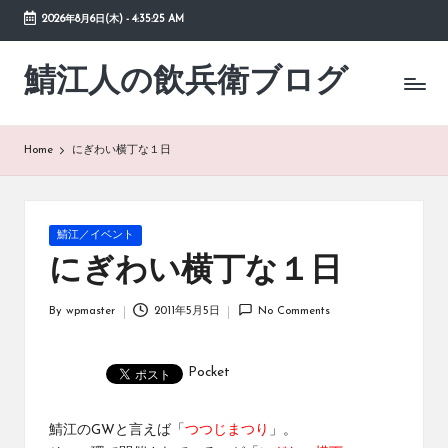
2026年8月6日(木)
-
4:35:25 AM
Skip
to
鯖江人の飲兵衛ブログ
日々
content
の
徒
然
Home
にぎわい横丁な１日
草
Posted
鯖江／イベント
in
にぎわい横丁な１日
By
wpmaster
2011年5月5日
No Comments
Posted
by
Pocket
鯖江のGWと言えば「
つつじまつり
」。