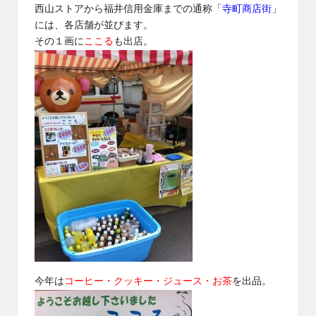
西山ストアから福井信用金庫までの通称「
寺町商店街
」
には、各店舗が並びます。
その１画に
ここる
も出店。
今年は
コーヒー・クッキー・ジュース・お茶
を出品。