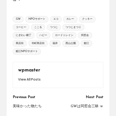
Tags:
GW
NPOサポート
エコ
カレー
クッキー
コーヒー
ここる
つつじ
つつじまつり
にぎわい横丁
ハピー
ロードトレイン
同窓会
商店街
寺町商店街
福井
西山公園
鯖江
鯖江NPOサポート
wpmaster
View All Posts
Post
Previous Post
Next Post
navigation
美味かった物たち
GWは同窓会三昧 ｗ