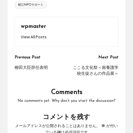
鯖江NPOサポート
wpmaster
View All Posts
Post
Previous Post
Next Post
navigation
柳田大臣辞任表明
ここる文化祭＜南養護学
校生徒さんの作品展＞
Comments
No comments yet. Why don’t you start the discussion?
コメントを残す
メールアドレスが公開されることはありません。
※
が付い
ている欄は必須項目です