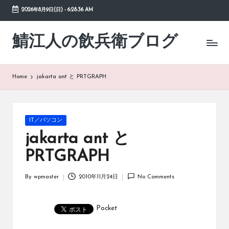
2026年8月9日(日)
-
6:28:37 AM
Skip
to
鯖江人の飲兵衛ブログ
日々
content
の
徒
然
Home
jakarta ant と PRTGRAPH
草
Posted
IT／パソコン
in
jakarta ant と
PRTGRAPH
By
wpmaster
2010年11月24日
No Comments
Posted
by
Pocket