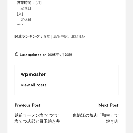
関連ランキング：
食堂
|
鳥羽中駅
、
北鯖江駅
Last updated on 2025年9月20日
wpmaster
View All Posts
Post
Previous Post
Next Post
navigation
越前ラーメン塩`てつ`で
東鯖江の焼肉「和幸」で
塩てつ式部と目玉焼き丼
焼き肉