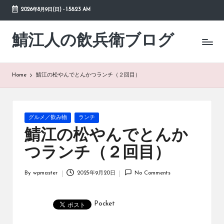
2026年8月9日(日)
-
1:58:23 AM
Skip
to
鯖江人の飲兵衛ブログ
日々
content
の
徒
然
Home
鯖江の松やんでとんかつランチ（２回目）
草
Posted
グルメ／飲み物
ランチ
in
鯖江の松やんでとんか
つランチ（２回目）
By
wpmaster
2025年9月20日
No Comments
Posted
by
Pocket