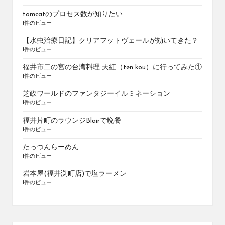
tomcatのプロセス数が知りたい
1件のビュー
【水虫治療日記】クリアフットヴェールが効いてきた？
1件のビュー
福井市二の宮の台湾料理 天紅（ten kou）に行ってみた①
1件のビュー
芝政ワールドのファンタジーイルミネーション
1件のビュー
福井片町のラウンジBlairで晩餐
1件のビュー
たっつんらーめん
1件のビュー
岩本屋(福井渕町店)で塩ラーメン
1件のビュー