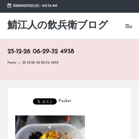
2026年8月10日(月)
-
9:13:34 AM
Skip
to
鯖江人の飲兵衛ブログ
日々
content
の
徒
然
25-12-26 06-29-32 4938
草
Home
25-12-26 06-29-32 4938
Pocket