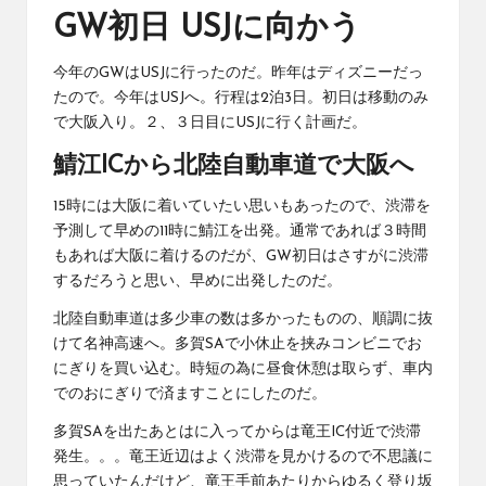
GW初日 USJに向かう
今年のGWはUSJに行ったのだ。昨年はディズニーだっ
たので。今年はUSJへ。行程は2泊3日。初日は移動のみ
で大阪入り。２、３日目にUSJに行く計画だ。
鯖江ICから北陸自動車道で大阪へ
15時には大阪に着いていたい思いもあったので、渋滞を
予測して早めの11時に鯖江を出発。通常であれば３時間
もあれば大阪に着けるのだが、GW初日はさすがに渋滞
するだろうと思い、早めに出発したのだ。
北陸自動車道は多少車の数は多かったものの、順調に抜
けて名神高速へ。多賀SAで小休止を挟みコンビニでお
にぎりを買い込む。時短の為に昼食休憩は取らず、車内
でのおにぎりで済ますことにしたのだ。
多賀SAを出たあとはに入ってからは竜王IC付近で
渋滞
発生
。。。竜王近辺はよく渋滞を見かけるので不思議に
思っていたんだけど、竜王手前あたりからゆるく登り坂