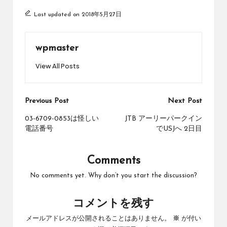
Last updated on 2018年5月27日
wpmaster
View All Posts
Post
Previous Post
Next Post
navigation
03-6709-0853は怪しい
JTB アーリーパークイン
電話番号
でUSJへ 2日目
Comments
No comments yet. Why don’t you start the discussion?
コメントを残す
メールアドレスが公開されることはありません。
※
が付い