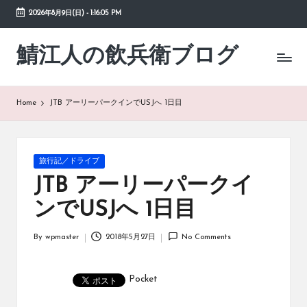
2026年8月9日(日)
-
1:16:06 PM
Skip
to
鯖江人の飲兵衛ブログ
日々
content
の
徒
然
Home
JTB アーリーパークインでUSJへ 1日目
草
Posted
旅行記／ドライブ
in
JTB アーリーパークイ
ンでUSJへ 1日目
By
wpmaster
2018年5月27日
No Comments
Posted
by
Pocket