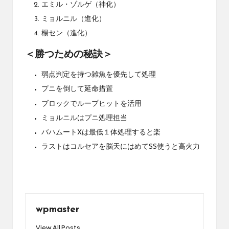
エミル・ゾルゲ（神化）
ミョルニル（進化）
楊セン（進化）
＜勝つための秘訣＞
弱点判定を持つ雑魚を優先して処理
プニを倒して延命措置
ブロックでループヒットを活用
ミョルニルはプニ処理担当
バハムートXは最低１体処理すると楽
ラストはコルセアを脳天にはめてSS使うと高火力
wpmaster
View All Posts