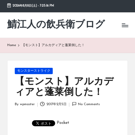
2026年8月8日(土)
-
7:25:16 PM
Skip
to
鯖江人の飲兵衛ブログ
日々
content
の
徒
然
Home
【モンスト】アルカディアと蓬莱倒した！
草
Posted
モンスターストライク
in
【モンスト】アルカデ
ィアと蓬莱倒した！
By
wpmaster
2017年2月5日
No Comments
Posted
by
Pocket