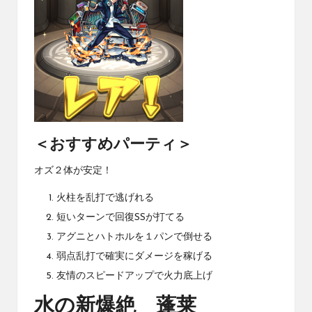
＜おすすめパーティ＞
オズ２体が安定！
火柱を乱打で逃げれる
短いターンで回復SSが打てる
アグニとハトホルを１パンで倒せる
弱点乱打で確実にダメージを稼げる
友情のスピードアップで火力底上げ
水の新爆絶 蓬莱