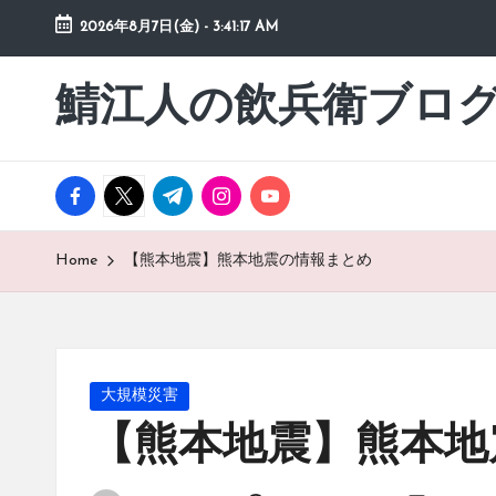
2026年8月7日(金)
-
3:41:18 AM
Skip
to
鯖江人の飲兵衛ブロ
日々
content
の
徒
然
facebook.com
twitter.com
t.me
instagram.com
youtube.com
草
Home
【熊本地震】熊本地震の情報まとめ
Posted
大規模災害
in
【熊本地震】熊本地