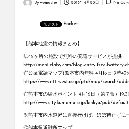
By
wpmaster
2016年4月20日
No Com
Posted
by
Pocket
【熊本地震の情報まとめ】
◎42ヶ所の施設で無料の充電サービスが提供
http://mobilelaby.com/blog-entry-free-battery-c
◎公衆電話マップ(熊本市内無料 4月16日 9時43
https://www.ntt-west.co.jp/ptd/map/search/addrl
◎熊本市の給水ポイント 4月16日（第７報）19:3
http://www.city.kumamoto.jp/kinkyu/pub/defaul
※熊本市内水道局に直接行けば、ほぼ待たずに
◎熊本県避難所マップ