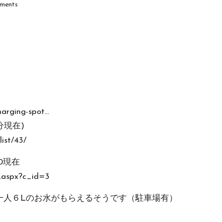
ments
harging-spot…
分現在)
ist/43/
0現在
t.aspx?c_id=3
一人６Lのお水がもらえるそうです（駐車場有）