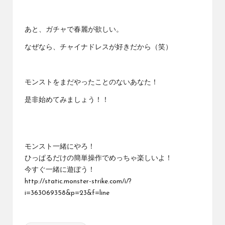
あと、ガチャで春麗が欲しい。
なぜなら、チャイナドレスが好きだから（笑）
モンストをまだやったことのないあなた！
是非始めてみましょう！！
モンスト一緒にやろ！
ひっぱるだけの簡単操作でめっちゃ楽しいよ！
今すぐ一緒に遊ぼう！
http://static.monster-strike.com/i/?
i=363069358&p=23&f=line
Tags: