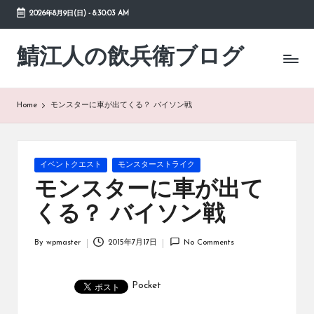
2026年8月9日(日)
-
8:30:03 AM
Skip
to
鯖江人の飲兵衛ブログ
日々
content
の
徒
然
Home
モンスターに車が出てくる？ バイソン戦
草
Posted
イベントクエスト
モンスターストライク
in
モンスターに車が出て
くる？ バイソン戦
By
wpmaster
2015年7月17日
No Comments
Posted
by
Pocket