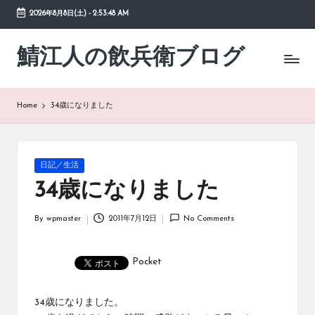
2026年8月8日(土)
-
2:53:48 AM
Skip
to
鯖江人の飲兵衛ブログ
日々
content
の
徒
然
Home
34歳になりました
草
Posted
日記／生活
in
34歳になりました
By
wpmaster
2011年7月12日
No Comments
Posted
by
Pocket
34歳になりました。