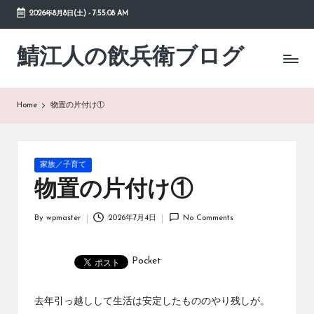
2026年8月8日(土)
-
7:55:09 AM
Skip
to
鯖江人の飲兵衛ブログ
日々
content
の
徒
然
Home
物置の片付け①
草
Posted
家族／子育て
in
物置の片付け①
By
wpmaster
2026年7月4日
No Comments
Posted
by
Pocket
去年引っ越し
して生活は安定したもののやり残しが。