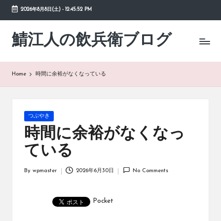
2026年8月8日(土)
-
12:45:52 PM
Skip
to
鯖江人の飲兵衛ブログ
日々
content
の
徒
然
Home
時間に余裕がなくなっている
草
Posted
つぶやき
in
時間に余裕がなくなっ
ている
By
wpmaster
2026年6月30日
No Comments
Posted
by
Pocket