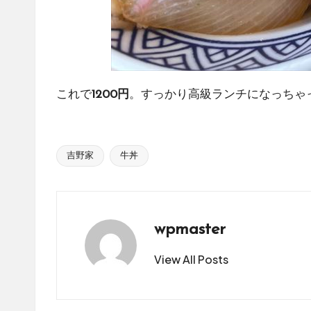
これで
1200円
。すっかり高級ランチになっちゃ
吉野家
牛丼
Tags:
wpmaster
View All Posts