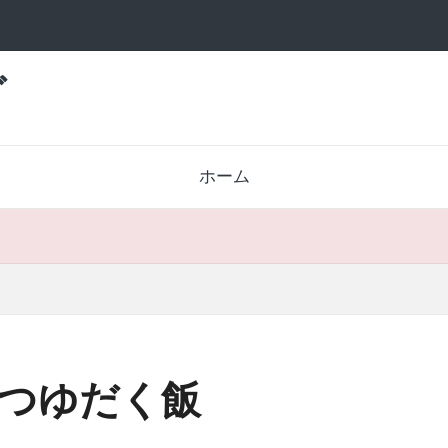
グ
ホーム
つゆだく飯