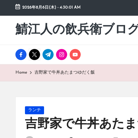
2026年8月6日(木)
-
4:30:03 AM
Skip
to
鯖江人の飲兵衛ブロ
日々
content
の
徒
然
facebook.com
twitter.com
t.me
instagram.com
youtube.com
草
Home
吉野家で牛丼あたまつゆだく飯
Posted
ランチ
in
吉野家で牛丼あたま