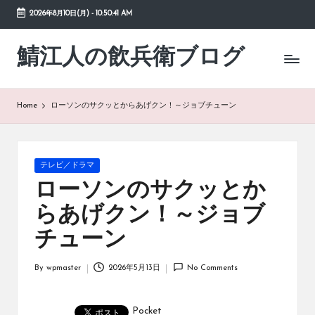
2026年8月10日(月)
-
10:50:41 AM
Skip
to
鯖江人の飲兵衛ブログ
日々
content
の
徒
然
Home
ローソンのサクッとからあげクン！～ジョブチューン
草
Posted
テレビ／ドラマ
in
ローソンのサクッとか
らあげクン！～ジョブ
チューン
By
wpmaster
2026年5月13日
No Comments
Posted
by
Pocket