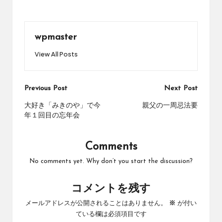
wpmaster
View All Posts
Post
Previous Post
Next Post
navigation
大好き「みきのや」で今
親父の一周忌法要
年１回目の忘年会
Comments
No comments yet. Why don’t you start the discussion?
コメントを残す
メールアドレスが公開されることはありません。
※
が付い
ている欄は必須項目です