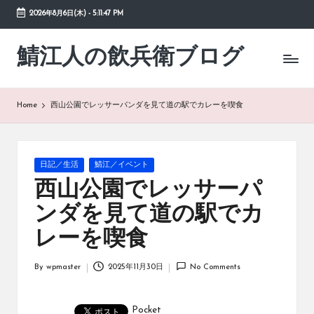
2026年8月6日(木)
-
5:11:47 PM
Skip
to
鯖江人の飲兵衛ブログ
日々
content
の
徒
然
Home
西山公園でレッサーパンダを見て道の駅でカレーを喫食
草
Posted
日記／生活
鯖江／イベント
in
西山公園でレッサーパ
ンダを見て道の駅でカ
レーを喫食
By
wpmaster
2025年11月30日
No Comments
Posted
by
Pocket