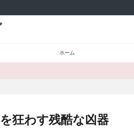
グ
ホーム
を狂わす残酷な凶器