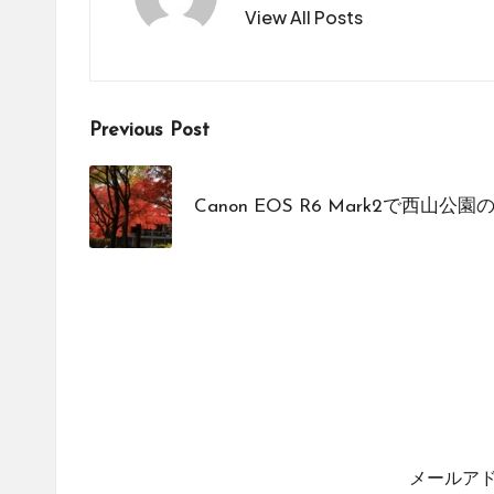
View All Posts
Post
Previous Post
navigation
Canon EOS R6 Mark2で西山公
メールア