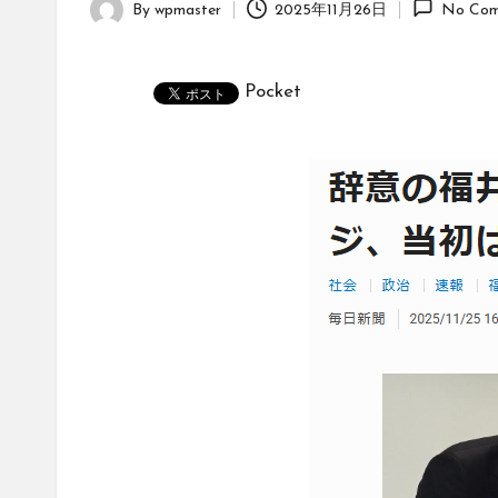
By
wpmaster
2025年11月26日
No Com
Posted
by
Pocket