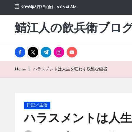
2026年8月7日(金)
-
6:06:42 AM
Skip
to
鯖江人の飲兵衛ブロ
日々
content
の
徒
然
facebook.com
twitter.com
t.me
instagram.com
youtube.com
草
Home
ハラスメントは人生を狂わす残酷な凶器
Posted
日記／生活
in
ハラスメントは人生