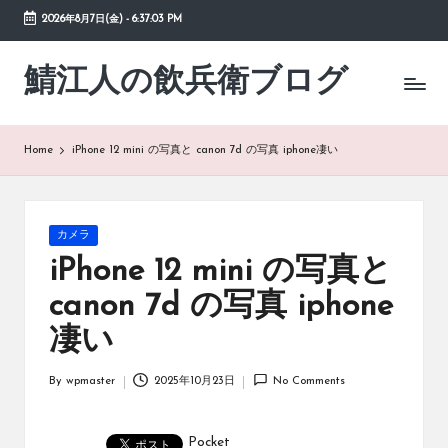
2026年8月7日(金)
-
6:37:04 PM
Skip
to
鯖江人の飲兵衛ブログ
日々
content
の
徒
然
Home
iPhone 12 mini の写真と canon 7d の写真 iphone凄い
草
Posted
カメラ
in
iPhone 12 mini の写真と
canon 7d の写真 iphone
凄い
By
wpmaster
2025年10月23日
No Comments
Posted
by
Pocket