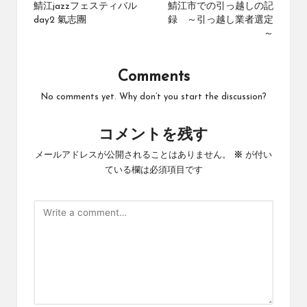
navigation
鯖江jazzフェスティバル
鯖江市での引っ越しの記
day2 氣志團
録 ～引っ越し業者選定
～
Comments
No comments yet. Why don’t you start the discussion?
コメントを残す
メールアドレスが公開されることはありません。
※
が付い
ている欄は必須項目です