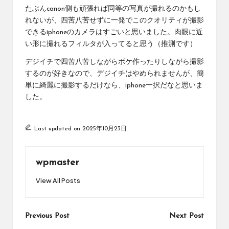
たぶんcanon側も頑張れば同等の写真が撮れるのかもし
れないが、四苦八苦せずに一発でこのクオリティが撮影
できるiphoneのカメラはすごいと思いました。肉眼に近
い形に撮れるフィルタが入ってると思う（推測です）
デジイチで四苦八苦しながらボケ作ったりしながら撮影
するのが好きなので、デジイチはやめられませんが、簡
単に綺麗に撮影するだけなら、iphone一択だなと思いま
した。
Last updated on 2025年10月23日
wpmaster
View All Posts
Post
Previous Post
Next Post