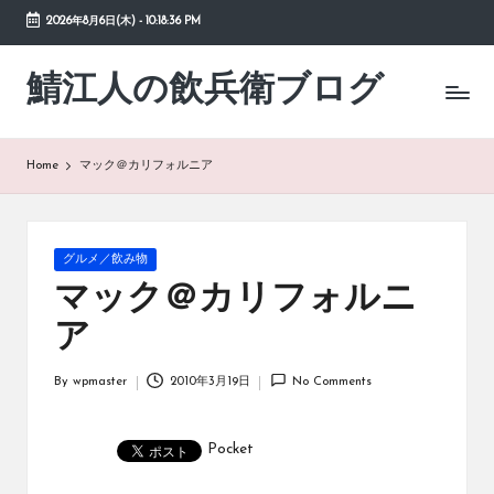
2026年8月6日(木)
-
10:18:36 PM
Skip
to
鯖江人の飲兵衛ブログ
日々
content
の
徒
然
Home
マック＠カリフォルニア
草
Posted
グルメ／飲み物
in
マック＠カリフォルニ
ア
By
wpmaster
2010年3月19日
No Comments
Posted
by
Pocket