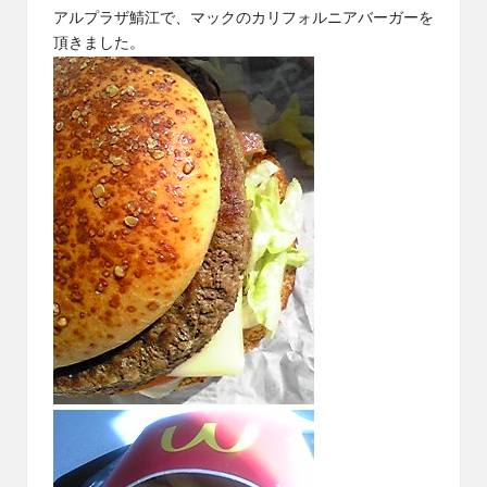
アルプラザ鯖江
で、
マック
の
カリフォルニアバーガー
を
頂きました。