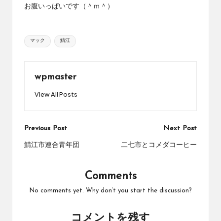
お腹いっぱいです（＾ｍ＾）
Tags:
マック
鯖江
wpmaster
View All Posts
Post
Previous Post
Next Post
navigation
鯖江市連合青年団
二七市とコメダコーヒー
Comments
No comments yet. Why don’t you start the discussion?
コメントを残す