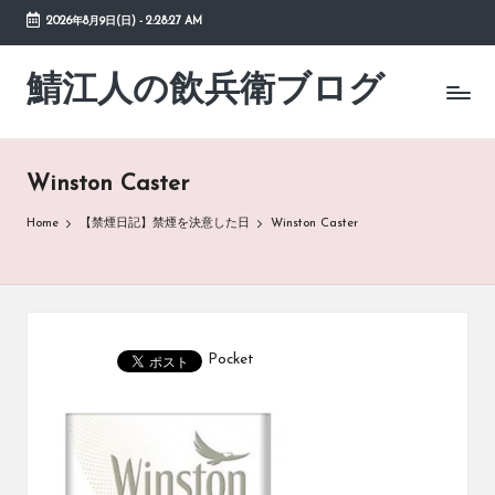
2026年8月9日(日)
-
2:28:27 AM
Skip
to
鯖江人の飲兵衛ブログ
日々
content
の
徒
然
Winston Caster
草
Home
【禁煙日記】禁煙を決意した日
Winston Caster
Pocket