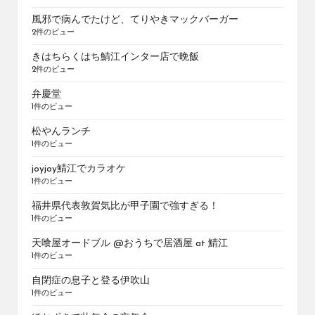
風邪で病んでたけど、てりやきマックバーガー
2件のビュー
きはちらくはち鯖江インター店で晩飯
2件のビュー
弁慶堂
1件のビュー
松やんランチ
1件のビュー
joyjoy鯖江でカラオケ
1件のビュー
福井県代表敦賀気比が甲子園で強すぎる！
1件のビュー
天喰屋オードブル @おうちで居酒屋 at 鯖江
1件のビュー
自閉症の息子と登る伊吹山
1件のビュー