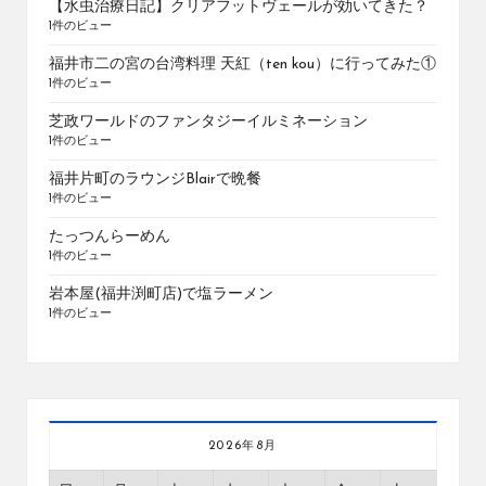
【水虫治療日記】クリアフットヴェールが効いてきた？
1件のビュー
福井市二の宮の台湾料理 天紅（ten kou）に行ってみた①
1件のビュー
芝政ワールドのファンタジーイルミネーション
1件のビュー
福井片町のラウンジBlairで晩餐
1件のビュー
たっつんらーめん
1件のビュー
岩本屋(福井渕町店)で塩ラーメン
1件のビュー
2026年8月