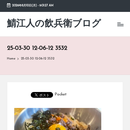
2026年8月10日(月)
-
9:01:27 AM
Skip
to
鯖江人の飲兵衛ブログ
日々
content
の
徒
然
25-03-30 12-06-12 3532
草
Home
25-03-30 12-06-12 3532
Pocket