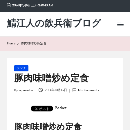
2026年8月8日(土)
-
2:40:41 AM
Skip
to
鯖江人の飲兵衛ブログ
日々
content
の
徒
然
Home
豚肉味噌炒め定食
草
Posted
ランチ
in
豚肉味噌炒め定食
By
wpmaster
2014年10月13日
No Comments
Posted
by
Pocket
豚肉味噌炒め定食