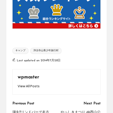
Tags:
キャンプ
浄法寺山青少年旅行村
Last updated on 2014年7月28日
wpmaster
View All Posts
Post
Previous Post
Next Post
弾丸!!リンドバーグ名古
やっしきまつり @西山公