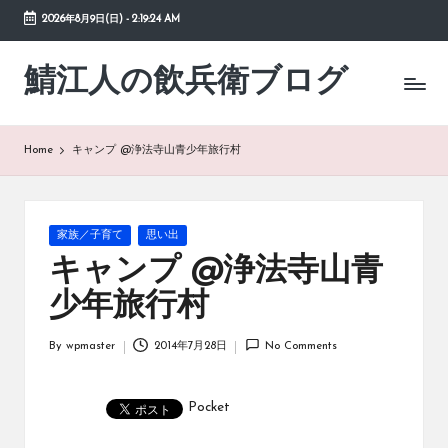
2026年8月9日(日)
-
2:19:24 AM
Skip
to
鯖江人の飲兵衛ブログ
日々
content
の
徒
然
Home
キャンプ @浄法寺山青少年旅行村
草
Posted
家族／子育て
思い出
in
キャンプ @浄法寺山青
少年旅行村
By
wpmaster
2014年7月28日
No Comments
Posted
by
Pocket