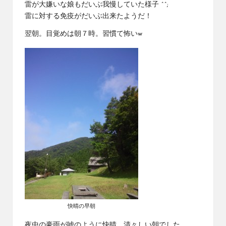
雷が大嫌いな娘もだいぶ我慢していた様子 ^^;
雷に対する免疫がだいぶ出来たようだ！
翌朝。目覚めは朝７時。習慣て怖いw
快晴の早朝
夜中の豪雨が嘘のように快晴。清々しい朝でした。