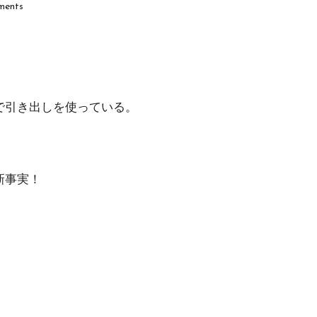
ents
で引き出しを使っている。
新事実！