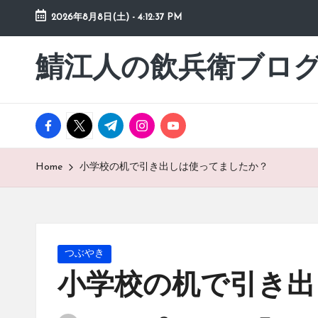
2026年8月8日(土)
-
4:12:38 PM
Skip
to
鯖江人の飲兵衛ブロ
日々
content
の
徒
然
facebook.com
twitter.com
t.me
instagram.com
youtube.com
草
Home
小学校の机で引き出しは使ってましたか？
Posted
つぶやき
in
小学校の机で引き出