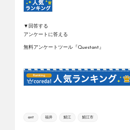
▼回答する
アンケートに答える
無料アンケートツール『Questant』
ant
福井
鯖江
鯖江市
Tags: