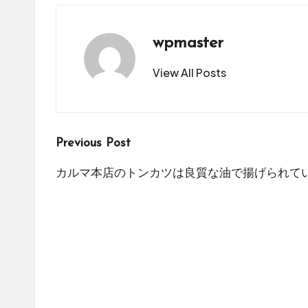
wpmaster
View All Posts
Post
Previous Post
navigation
カルマ本店のトンカツは良質な油で揚げられて