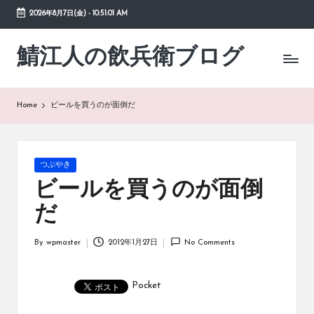
2026年8月7日(金)
-
10:51:02 AM
Skip
to
鯖江人の飲兵衛ブログ
日々
content
の
徒
然
Home
ビールを買うのが面倒だ
草
Posted
つぶやき
in
ビールを買うのが面倒
だ
By
wpmaster
2012年1月27日
No Comments
Posted
by
Pocket