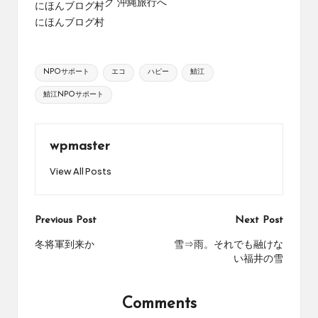
にほんブログ村
にほんブログ村
Tags:
NPOサポート
エコ
ハピー
鯖江
鯖江NPOサポート
wpmaster
View All Posts
Post
Previous Post
Next Post
navigation
冬将軍到来か
雪⇒雨。それでも融けな
い福井の雪
Comments