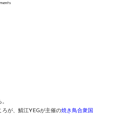
ments
。
ち。
ろが、鯖江YEGが主催の
焼き鳥合衆国