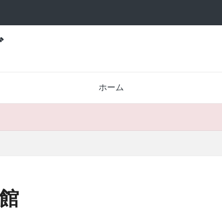
グ
ホーム
館