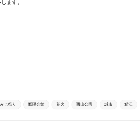
いします。
みじ祭り
嚮陽会館
花火
西山公園
誠市
鯖江