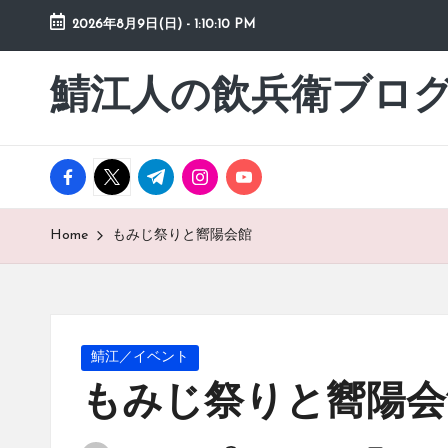
2026年8月9日(日)
-
1:10:11 PM
Skip
to
鯖江人の飲兵衛ブロ
日々
content
の
徒
然
facebook.com
twitter.com
t.me
instagram.com
youtube.com
草
Home
もみじ祭りと嚮陽会館
Posted
鯖江／イベント
in
もみじ祭りと嚮陽会