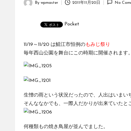
By
wpmaster
2011年11月20日
No Com
Posted
by
Pocket
11/19～11/20 は鯖江市恒例の
もみじ祭り
毎年西山公園を舞台にこの時期に開催されます
生憎の雨という状況だったので、人出はいまい
そんななかでも、一際人だかりが出来ていたとこ
何種類もの焼き鳥屋が並んでました。