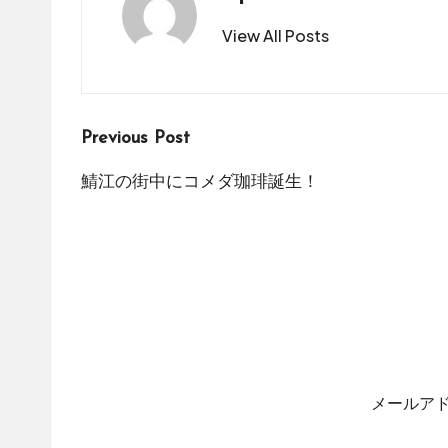
View All Posts
Post
Previous Post
navigation
鯖江の街中にコメダ珈琲誕生！
メールア