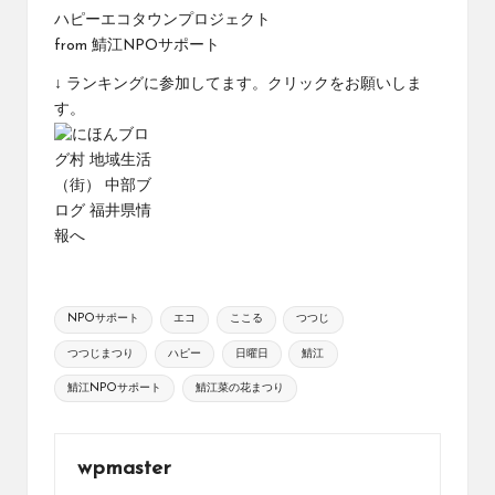
ハピーエコタウンプロジェクト
from
鯖江NPOサポート
↓ ランキングに参加してます。クリックをお願いしま
す。
Tags:
NPOサポート
エコ
ここる
つつじ
つつじまつり
ハピー
日曜日
鯖江
鯖江NPOサポート
鯖江菜の花まつり
wpmaster