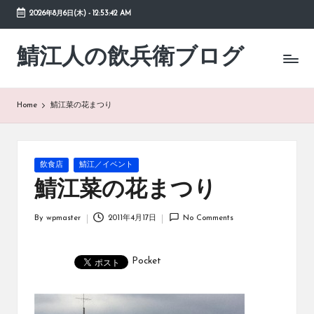
2026年8月6日(木)
-
12:53:43 AM
Skip
to
鯖江人の飲兵衛ブログ
日々
content
の
徒
然
Home
鯖江菜の花まつり
草
Posted
飲食店
鯖江／イベント
in
鯖江菜の花まつり
By
wpmaster
2011年4月17日
No Comments
Posted
by
Pocket