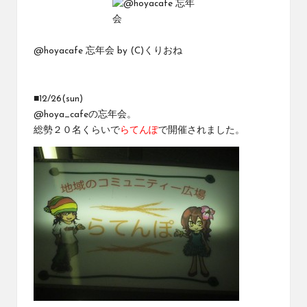
@hoyacafe 忘年会
by
(C)くりおね
■12/26(sun)
@hoya_cafe
の
忘年会
。
総勢２０名くらいで
らてんぽ
で開催されました。