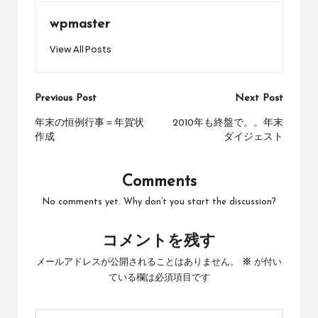
wpmaster
View All Posts
Post
Previous Post
Next Post
navigation
年末の恒例行事＝年賀状
2010年も終盤で。。年末
作成
ダイジェスト
Comments
No comments yet. Why don’t you start the discussion?
コメントを残す
メールアドレスが公開されることはありません。
※
が付い
ている欄は必須項目です