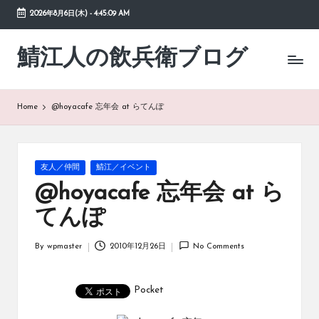
2026年8月6日(木)
-
4:45:09 AM
Skip
to
鯖江人の飲兵衛ブログ
日々
content
の
徒
然
Home
@hoyacafe 忘年会 at らてんぽ
草
Posted
友人／仲間
鯖江／イベント
in
@hoyacafe 忘年会 at ら
てんぽ
By
wpmaster
2010年12月26日
No Comments
Posted
by
Pocket