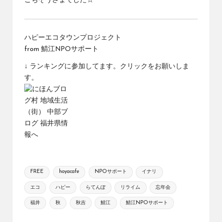
ごちそうさまでした☆
ハピーエコタウンプロジェクト
from
鯖江NPOサポート
↓ ランキングに参加してます。クリックをお願いしま
す。
Tags:
FREE
hoyacafe
NPOサポート
イナリ
エコ
ハピー
らてんぽ
リライム
忘年会
福井
秋
秋吉
鯖江
鯖江NPOサポート