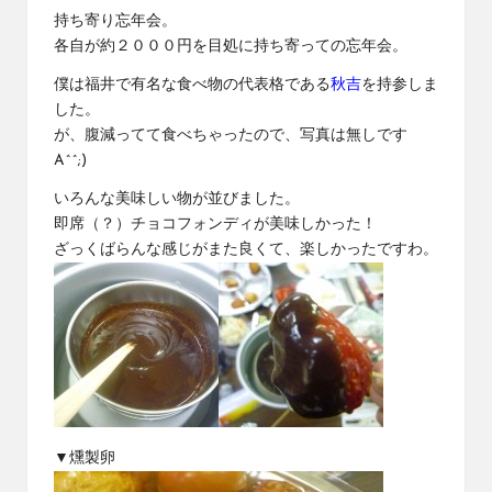
持ち寄り忘年会。
各自が約２０００円を目処に持ち寄っての忘年会。
僕は福井で有名な食べ物の代表格である
秋吉
を持参しま
した。
が、腹減ってて食べちゃったので、写真は無しです
A^^;)
いろんな美味しい物が並びました。
即席（？）チョコフォンディが美味しかった！
ざっくばらんな感じがまた良くて、楽しかったですわ。
▼燻製卵