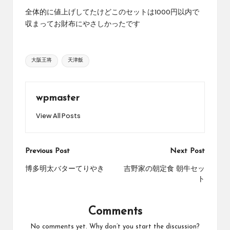
全体的に値上げしてたけどこのセットは1000円以内で
収まってお財布にやさしかったです
Tags:
大阪王将
天津飯
wpmaster
View All Posts
Post
Previous Post
Next Post
navigation
博多明太バターてりやき
吉野家の朝定食 朝牛セッ
ト
Comments
No comments yet. Why don’t you start the discussion?