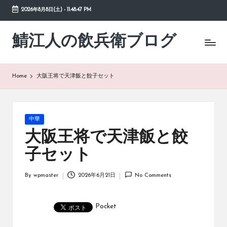
2026年8月8日(土)
-
11:48:48 PM
Skip
to
鯖江人の飲兵衛ブログ
日々
content
の
徒
然
Home
大阪王将で天津飯と餃子セット
草
Posted
中華
in
大阪王将で天津飯と餃
子セット
By
wpmaster
2026年6月21日
No Comments
Posted
by
Pocket