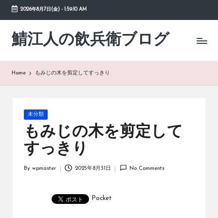
2026年8月7日(金)
-
1:59:10 AM
Skip
to
鯖江人の飲兵衛ブログ
日々
content
の
徒
然
Home
もみじの木を剪定してすっきり
草
Posted
未分類
in
もみじの木を剪定して
すっきり
By
wpmaster
2025年8月31日
No Comments
Posted
by
Pocket